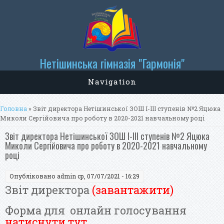
Нетішинська гімназія "Гармонія"
Navigation
Ви є тут
Головна
» Звіт директора Нетішинської ЗОШ І-ІІІ ступенів №2 Яцюка
Миколи Сергійовича про роботу в 2020-2021 навчальному році
Звіт директора Нетішинської ЗОШ І-ІІІ ступенів №2 Яцюка
Миколи Сергійовича про роботу в 2020-2021 навчальному
році
Опубліковано
admin
ср, 07/07/2021 - 16:29
Звіт директора
(
завантажити
)
Форма для онлайн голосування
натиснути тут